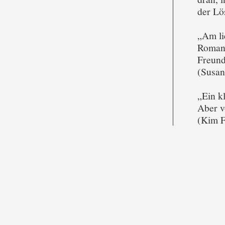
der Lö
„Am li
Romans
Freund
(Susan
„Ein k
Aber v
(Kim F