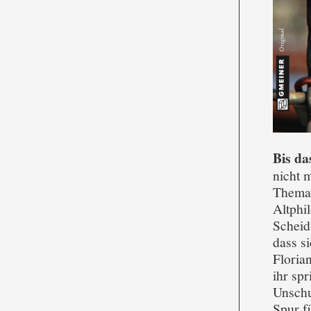
Bis da
nicht 
Thema 
Altphi
Scheid
dass s
Floria
ihr spr
Unschu
Spur f