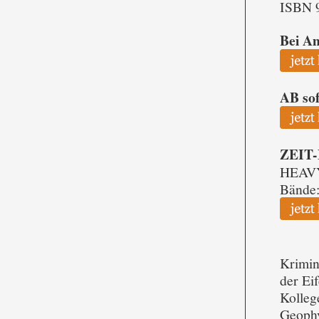
ISBN 
Bei Am
AB sof
ZEIT-E
HEAVY 
Bände:
Krimin
der Ei
Kolleg
Geophy