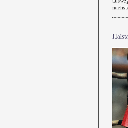
ausweg
nächst
Halst