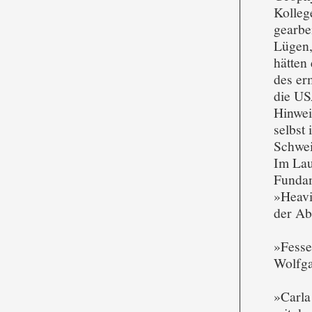
Kolleg
gearbe
Lügen,
hätten
des er
die US
Hinwei
selbst
Schwei
Im Lau
Fundam
»Heavi
der Ab
»Fesse
Wolfga
»Carla