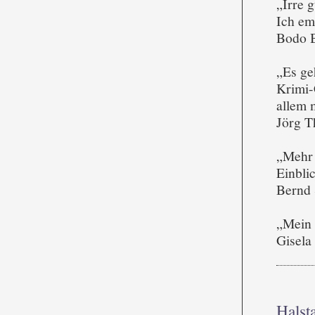
„Irre 
Ich em
Bodo 
„Es ge
Krimi-
allem 
Jörg T
„Mehr 
Einbli
Bernd 
„Mein 
Gisela
Halst