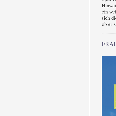
Hinwei
ein we
sich di
ob er 
FRA