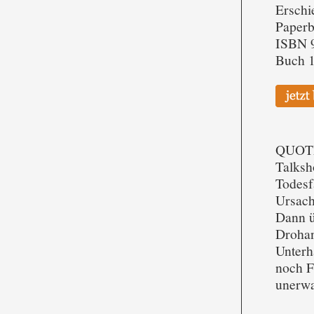
Erschi
Paper
ISBN 
Buch 1
QUOTE
Talksh
Todesf
Ursach
Dann ü
Drohan
Unterh
noch F
unerwar