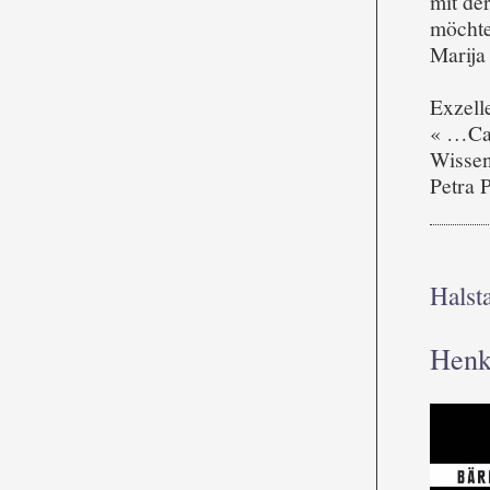
mit de
möchte
Marija
Exzell
« …Car
Wissen
Petra 
Halst
Henk