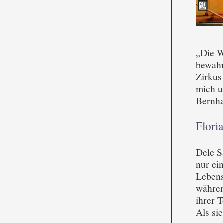
„Die W
bewahr
Zirkus
mich u
Bernha
Floria
Dele S
nur ein
Lebens
währen
ihrer T
Als si