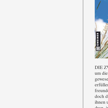
DIE ZW
um die 
gewese
erfüll
freund
doch d
ihnen 
dran, 